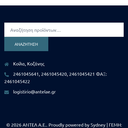
Αναζήτηση
για:
ΑΝΑΖΉΤΗΣΗ
Κοίλα, Κοζάνης
2461045641, 2461045420, 2461045421 ΦΑΞ:
2461045422
logistirio@antelae.gr
© 2026 ΑΝΤΕΛ Α.Ε.. Proudly powered by
Sydney
| ΓΕΜΗ: