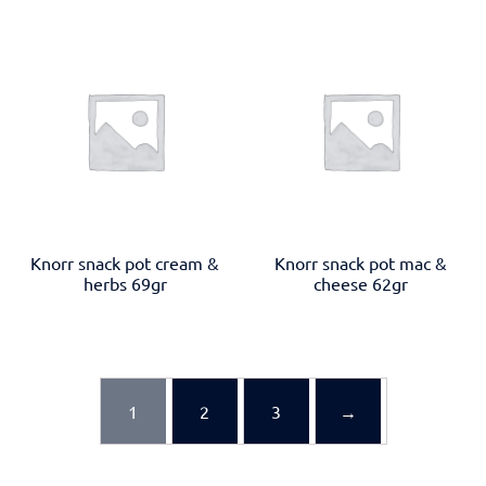
Knorr snack pot cream &
Knorr snack pot mac &
herbs 69gr
cheese 62gr
1
2
3
→