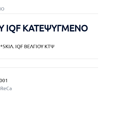
ΝΟ
Y IQF ΚΑΤΕΨΥΓΜΕΝΟ
*5ΚΙΛ. IQF ΒΕΛΓΙΟΥ ΚΤΨ
001
oReCa