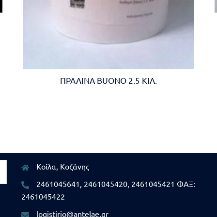
ΠΡΑΛΙΝΑ BUONO 2.5 ΚΙΛ.
Κοίλα, Κοζάνης
2461045641, 2461045420, 2461045421 ΦΑΞ:
2461045422
logistirio@antelae.gr